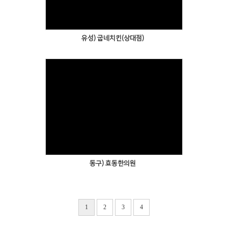
유성) 굽네치킨(상대점)
동구) 효동한의원
1
2
3
4