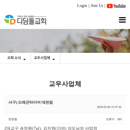
Login
|
Join Us
|
교회 소식
교우사업체
교우사업체
서구) 드래곤타이어 대전점
2026-05-06 15:47:45
문명철
조회수
115
2대교구 송정원(7남), 김지영(15여) 성도님의 사업장