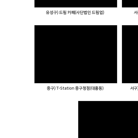
유성구) 드림 카페(사단법인 드림업)
서
중구) T-Station 중구청점(대흥동)
서구