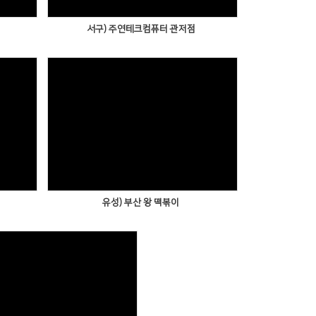
서구) 주연테크컴퓨터 관저점
유성) 부산 왕 떡볶이