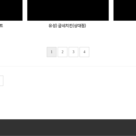
스트
유성) 굽네치킨(상대점)
1
2
3
4