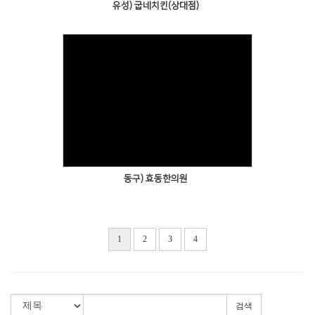
유성) 굽네치킨(상대점)
동구) 효동한의원
1
2
3
4
검색