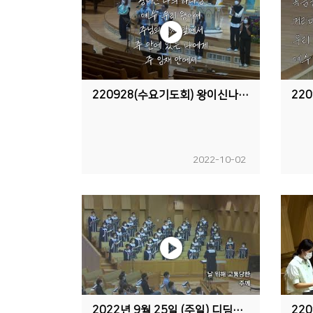
220928(수요기도회) 왕이신나의하나님,예수우리왕이여,주님의임재앞에서,주안에있는나에게,주임재안에서
2022-10-02
2022년 9월 25일 (주일) 디딤돌교회 예루살렘 찬양대 "나를 바꾼 주의 십자가"