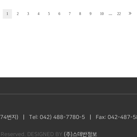
...
1
2
3
4
5
6
7
8
9
10
22
974번지)
|
Tel: 042) 488-7780-5
|
Fax: 042-487-
s Reserved.
DESIGNED BY
(주)스데반정보