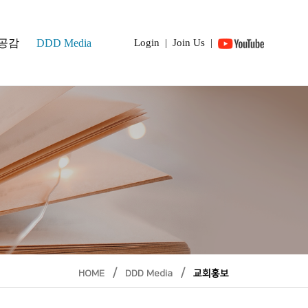
 공감
DDD Media
Login
|
Join Us
|
/
/
HOME
DDD Media
교회홍보