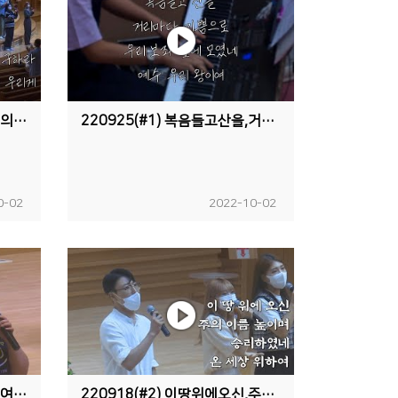
220925(저녁) 먼저그나라와의를구하라,마음속에근심있는사람,주님우리게
220925(#1) 복음들고산을,거리마다기쁨으로,우리보좌앞에모였네,예수우리왕이여
0-02
2022-10-02
220918(저녁) 예수우리왕이여,선한목자되신우리주,예수닮기를
220918(#2) 이땅위에오신,주의이름높이며,승리하였네,온세상위하여