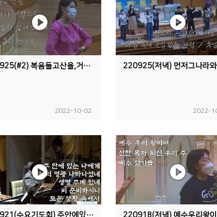
220925(#2) 복음들고산을,거리마다기쁨으로,우리보좌앞에모였네,예수우리왕이여
2022-10-02
2022-1
220921(수요기도회) 주안에있는나에게,주님의영광나타나셨네,생명주께있네,비준비하시니,모든상황속에서