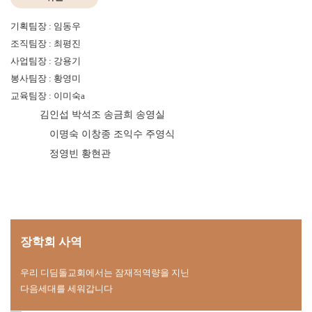
기획팀장 : 임동우
조직팀장 : 최평진
사업팀장 : 강용기
봉사팀장 : 황영미
교육팀장 : 이미숙a
김인섭 박석조 송금희 송영실
이명숙 이창종 조익수 주영식
정영빈 황현관
장학회 사역
우리 디딤돌교회에서는 잠재적역량을 지닌
다음세대를 세워갑니다