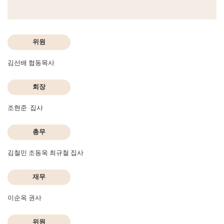
위원
김선배 협동목사
회장
조현준 집사
총무
김철민 조동욱 최규철 집사
재무
이순옥 권사
위원