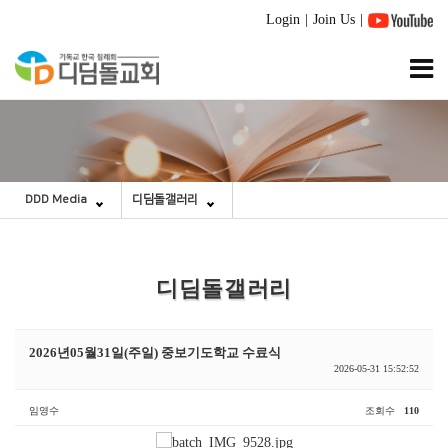
Login
|
Join Us
|
DDD Media
디딤돌갤러리
디딤돌갤러리
2026년05월31일(주일) 중보기도학교 수료식
2026-05-31 15:52:52
임영수
조회수
110