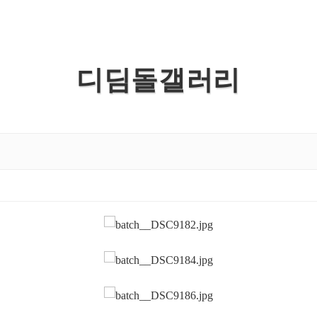
디딤돌갤러리