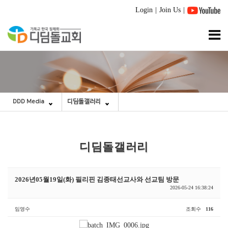
Login
|
Join Us
|
DDD Media
디딤돌갤러리
디딤돌갤러리
2026년05월19일(화) 필리핀 김종태선교사와 선교팀 방문
2026-05-24 16:38:24
임영수
조회수
116